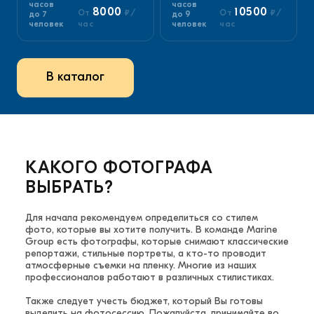
часов
часов
8000
10500
От
₽/
От
₽/
до 7
до 9
человек
час
человек
час
В каталог
КАКОГО ФОТОГРАФА
ВЫБРАТЬ?
Для начала рекомендуем определиться со стилем
фото, которые вы хотите получить. В команде Marine
Group есть фотографы, которые снимают классические
репортажи, стильные портреты, а кто-то проводит
атмосферные съемки на пленку. Многие из наших
профессионалов работают в различных стилистиках.
Также следует учесть бюджет, который Вы готовы
выделить на фотосессию. Пожалуйста, принимайте во