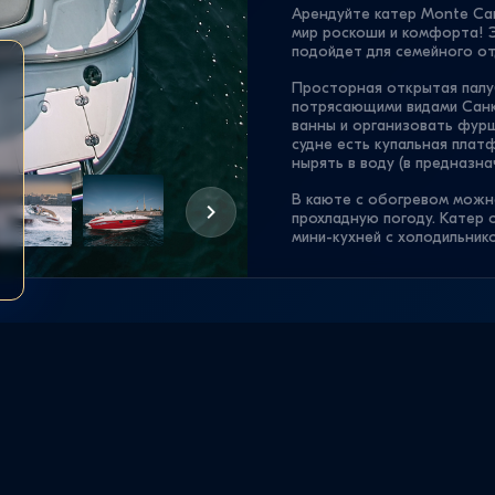
Арендуйте катер Monte Car
мир роскоши и комфорта! Э
подойдет для семейного от
Просторная открытая палу
потрясающими видами Санк
ванны и организовать фур
судне есть купальная плат
нырять в воду (в предназна
В каюте с обогревом можно
прохладную погоду. Катер 
мини-кухней с холодильнико
Команда Marine Group помо
дополнительному запросу о
кейтеринга;
фотосессии на катере
экскурсовода;
трансфера до яхт-клу
Прогулка по каналам Санкт
точно оставит яркие восп
АРЕНДА
понаблюдать за разведение
на Лахту. Команда Marine 