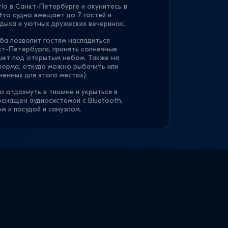
lo в Санкт-Петербурге и окунитесь в
то судно вмещает до 7 гостей и
дыха и уютных дружеских вечеринок.
ба позволит гостям насладиться
т-Петербурга, принять солнечные
шет под открытым небом. Также на
форма, откуда можно рыбачить или
ченных для этого местах).
 отдохнуть в тишине и укрыться в
оснащен аудиосистемой с Bluetooth,
м и посудой и санузлом.
жет забыть о всех хлопотах и по
кажет услуги:
;
ба.
-Петербурга на катере Monte Carlo
оминания надолго! На судне можно
м мостов или встретить закат с видом
Политика конфиденциальности
Group позаботится о Вас и обеспечит