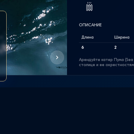
ОПИСАНИЕ
Длина
Ширина
6
2
Арендуйте катер Пума (Sea
столице и ее окрестностям
проведения праздников и и
Петербургу в компании до 1
Открытая палуба оснащен
Отсюда открывается панор
живописные окрестности г
современной аудиосистемой
насладиться любимыми трек
Прокат катера Пума в СПб 
города, так и для посещен
АРЕНДА
живописного Кронштадта. 
уголки Северной Венеции и