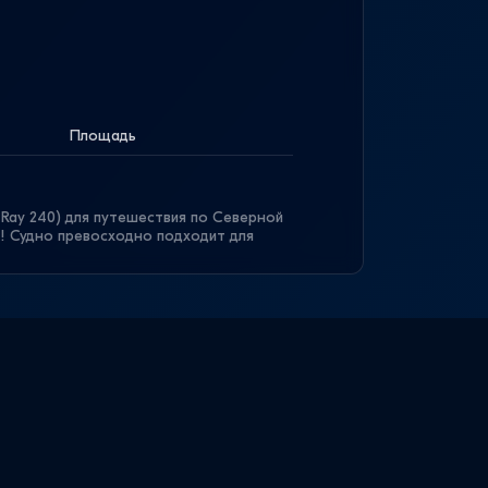
Площадь
 Ray 240) для путешествия по Северной
! Судно превосходно подходит для
ндивидуальных экскурсий по Санкт-
1 человек.
а комфортными кожаными диванами.
амный вид на великолепные фасады и
орода. Катер Пума оборудован
, поэтому гости могут вдоволь
ами во время отдыха.
подойдет как для прогулок в пределах
ия дворцов и парков Петергофа или
Наши опытные гиды покажут потайные
Политика конфиденциальности
 расскажут удивительные исторические